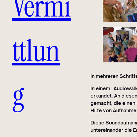
Vermi
ttlun
In mehreren Schritt
g
In einem „Audiowal
erkundet. An diese
gemacht, die einen 
Hilfe von Aufnahme
Diese Soundaufnahm
untereinander die E