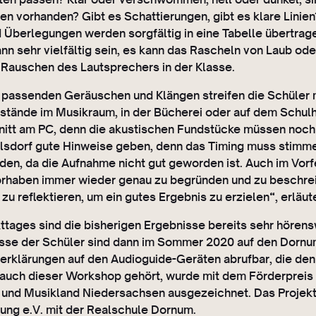
en vorhanden? Gibt es Schattierungen, gibt es klare Linie
Überlegungen werden sorgfältig in eine Tabelle übertrag
n sehr vielfältig sein, es kann das Rascheln von Laub od
s Rauschen des Lautsprechers in der Klasse.
passenden Geräuschen und Klängen streifen die Schüler mi
tände im Musikraum, in der Bücherei oder auf dem Schulh
nitt am PC, denn die akustischen Fundstücke müssen noc
dorf gute Hinweise geben, denn das Timing muss stimme
en, da die Aufnahme nicht gut geworden ist. Auch im Vorf
orhaben immer wieder genau zu begründen und zu beschreib
h zu reflektieren, um ein gutes Ergebnis zu erzielen“, erl
tages sind die bisherigen Ergebnisse bereits sehr hörensw
isse der Schüler sind dann im Sommer 2020 auf den Dornum
erklärungen auf den Audioguide-Geräten abrufbar, die den
 auch dieser Workshop gehört, wurde mit dem Förderpreis
und Musikland Niedersachsen ausgezeichnet. Das Projekt i
g e.V. mit der Realschule Dornum.