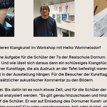
ieren Klangkunst im Workshop mit Heiko Wommelsdorf
he Aufgabe für die Schüler der 7a der Realschule Dornum:
Und wie lässt sich daraus dann ein schlüssiges Klangstü
 Kunsttage, die als Audruck an der Tafel befestigt waren
 in der Ausstellung hängen. Für die Besucher der Kunstta
zusätzlicher aukustischer Kommentar zu den Bildern.
el. Bis dahin ist es noch etwas Zeit, und für die Schüler d
d analysiert werden. “Es gilt genau hinzuschauen und hin
die Schüler. Er war auf Einladung des Dornumer Kunst- un
en passen? Klar oder verschwommen, hell oder dunkel, sin