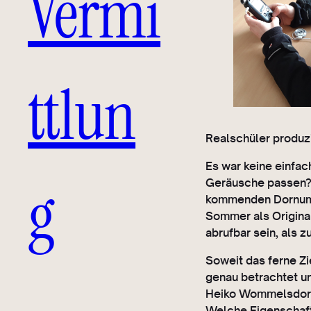
Vermi
ttlun
Realschüler produz
Es war keine einfac
g
Geräusche passen? 
kommenden Dornumer
Sommer als Original
abrufbar sein, als 
Soweit das ferne Zi
genau betrachtet un
Heiko Wommelsdorf 
Welche Eigenschaft