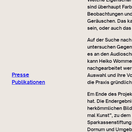
sind überhaupt Farb
Beobachtungen und 
Geräuschen. Das kan
sein, oder auch da
Auf der Suche nach 
untersuchen Gegens
es an den Audiosch
kann Heiko Wommels
nachgearbeitet werd
Presse
Auswahl und ihre V
Publikationen
die Praxis gründlic
Em Ende des Projekt
hat. Die Endergebn
herkömmlichen Bild
mal Kunst“, zu dem
Sparkassenstiftung 
Dornum und Umgebun